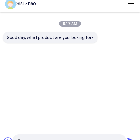
Sisi Zhao
हमारी श्रेणियाँ
8:17 AM
Good day, what product are you looking for?
डबल दीवार नालीदार पाइप
एकल दीवार नालीदार पाइप
एचडीपीई पाइप बाहर
बाहर निकालना लाइन
बाहर निकालना लाइन
लाइन
होम
हमारे बारे में
हमसे संपर्क करें
Desktop Site
साइटमैप
गोपनीयता नीति
गुणवत्ता
डबल दीवार नालीदार पाइप बाहर निकालना लाइन
चीन का कारखाना.Copyright
© 2026 Shandong Huasu Plastic Technology Co., Ltd. All Rights
Reserved.