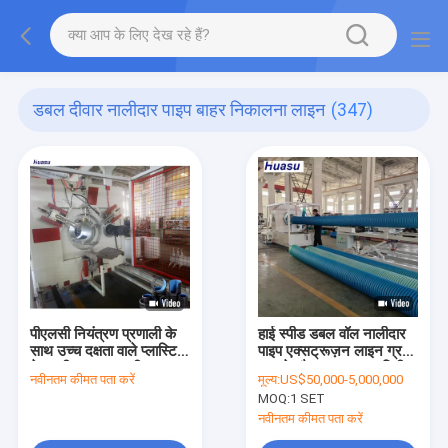
डबल दीवार नालीदार पाइप बाहर निकालना लाइन
(347)
पीएलसी नियंत्रण प्रणाली के
हाई स्पीड डबल वॉल नालीदार
साथ उच्च दक्षता वाले प्लास्टिक
पाइप एक्सट्रूज़न लाइन ग्रह
के नालीदार पाइप मशीन
काटने और 32-1600 मिमी
नवीनतम कीमत पता करें
मूल्य:
US$50,000-5,000,000
एक्सट्रूज़न लाइन
व्यास रेंज के साथ
MOQ:
1 SET
नवीनतम कीमत पता करें