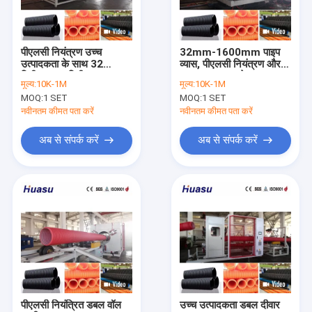
हमारे बारे में
कारखाने का दौरा
पीएलसी नियंत्रण उच्च
32mm-1600mm पाइप
उत्पादकता के साथ 32
व्यास, पीएलसी नियंत्रण और
गुणवत्ता नियंत्रण
मिमी-1600 मिमी पाइप व्यास
उच्च उत्पादकता के साथ डबल
मूल्य:
10K-1M
मूल्य:
10K-1M
के लिए डबल दीवार नालीदार
वॉल नालीदार पाइप
MOQ:
1 SET
MOQ:
1 SET
पाइप एक्सट्रूज़न लाइन
एक्सट्रूज़न मशीन
हमसे संपर्क करें
नवीनतम कीमत पता करें
नवीनतम कीमत पता करें
समाचार
अब से संपर्क करें
अब से संपर्क करें
मामले
एक उद्धरण का अनुरोध करें
डबल दीवार नालीदार पाइप बाहर निकालना लाइन
एकल दीवार नालीदार पाइप बाहर निकालना लाइन
पीएलसी नियंत्रित डबल वॉल
उच्च उत्पादकता डबल दीवार