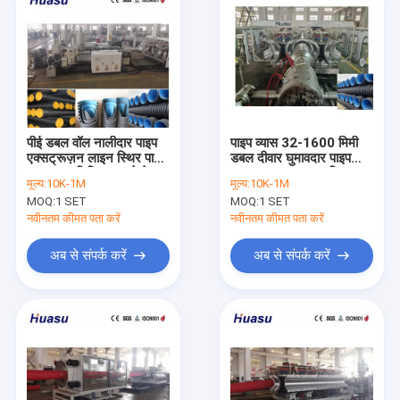
पीई डबल वॉल नालीदार पाइप
पाइप व्यास 32-1600 मिमी
एक्सट्रूज़न लाइन स्थिर पाइप
डबल दीवार घुमावदार पाइप
उत्पादन सुनिश्चित करने के
एक्सट्रूज़न लाइन भूमिगत
मूल्य:
10K-1M
मूल्य:
10K-1M
लिए एल्यूमीनियम मिश्र धातु
सीवेज पाइप के निर्माण के लिए
MOQ:
1 SET
MOQ:
1 SET
मोल्ड सामग्री के साथ निर्मित
डिज़ाइन किया गया है और
प्रक्रिया
नवीनतम कीमत पता करें
नवीनतम कीमत पता करें
अब से संपर्क करें
अब से संपर्क करें
घर
उत्पाद
विडियो