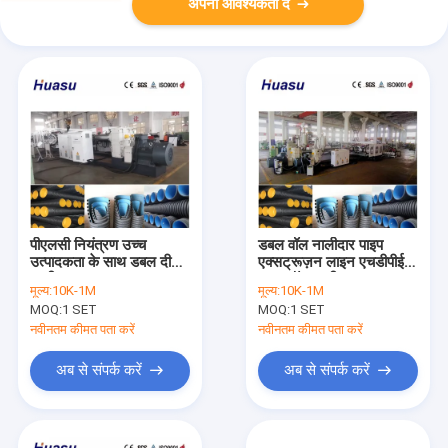
अपनी आवश्यकता दें
पीएलसी नियंत्रण उच्च
डबल वॉल नालीदार पाइप
उत्पादकता के साथ डबल दीवार
एक्सट्रूज़न लाइन एचडीपीई
नालीदार पाइप एक्सट्रूज़न
डबल वॉल नालीदार पाइप
मूल्य:
10K-1M
मूल्य:
10K-1M
लाइन भूमिगत सीवेज पाइप
एक्सट्रूज़न लाइन व्यास 32-
MOQ:
1 SET
MOQ:
1 SET
विनिर्माण प्रक्रिया के लिए
1600 मिमी पाइप उत्पादन
उपयुक्त
लाइन
नवीनतम कीमत पता करें
नवीनतम कीमत पता करें
अब से संपर्क करें
अब से संपर्क करें