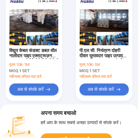
विद्युत केबल कंडक्ट डबल वॉल
पी.एल.सी. नियंत्रण दोहरी
नालीदार पाइप एक्सट्रूज़न
दीवार घुमावदार पाइप उत्पादन
लाइन एचडीपीई पीई पीपी पीवीसी
लाइन एक समान पाइप के लिए
मूल्य:
10K-1M
मूल्य:
10K-1M
एमपीपी सामग्री का समर्थन
एल्यूमीनियम मिश्र धातु मोल्ड
MOQ:
1 SET
MOQ:
1 SET
प्रसंस्करण
सामग्री शामिल
नवीनतम कीमत पता करें
नवीनतम कीमत पता करें
अब से संपर्क करें
अब से संपर्क करें
अपना समय बचाओ
हमें आप के साथ सबसे अच्छा उत्पादों से संपर्क करें।