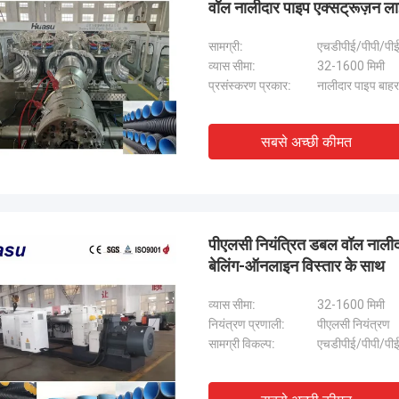
वॉल नालीदार पाइप एक्सट्रूज़न ल
सामग्री:
एचडीपीई/पीपी/पीई
व्यास सीमा:
32-1600 मिमी
प्रसंस्करण प्रकार:
नालीदार पाइप बाह
सबसे अच्छी कीमत
पीएलसी नियंत्रित डबल वॉल नालीद
बेलिंग-ऑनलाइन विस्तार के साथ
व्यास सीमा:
32-1600 मिमी
नियंत्रण प्रणाली:
पीएलसी नियंत्रण
सामग्री विकल्प:
एचडीपीई/पीपी/पीई