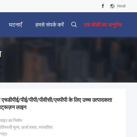
Hindi
घटनाएँ
हमसे संपर्क करें
एक बोली का अनुरोध
न
 एचडीपीई/पीई/पीपी/पीवीसी/एमपीपी के लिए उच्च उत्पादकता
सट्रूज़न लाइन
ाइप का निर्माण
तिस्पर्धी मूल्य, ऊर्जा बचत, स्वचालित
घंटा