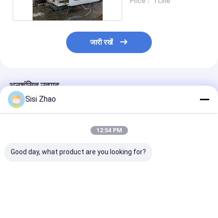
Price： 1 Line
जारी रखें
अनुशंसित उत्पाद
Sisi Zhao
12:54 PM
Good day, what product are you looking for?
प्लास्टिक नालीदार पाइप
60-2000 किग्रा/घंटा
32-1600 मिमी स्व
एक्सट्रूज़न लाइन जिसमें
क्षमता और 32-1600 मिमी
पीवीसी पाइप एक्सट्र
32-1600 मिमी पाइप व्यास
पाइप व्यास के साथ ऑनलाइन
लाइन सिमेंस पीएलसी
शामिल है, सीमेंस पीएलसी
बेलिंग के लिए अनुकूलन योग्य
के साथ डबल दीवार 
सिस्टम और उच्च-दक्षता
पीवीसी नालीदार पाइप विनिर्माण
पाइप उत्पादन के लिए
सबसे अच्छी कीमत
सबसे अच्छी कीमत
सबसे अच्छी 
शीतलन की विशेषता है
लाइन