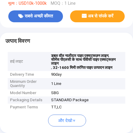
मूल्य：USD10k-1000k
MOQ：1 Line
सबसे अच्छी कीमत
अब से संपर्क करें
उत्पाद विवरण
,
डबल वॉल नालीदार पाइप एक्सट्रूज़न लाइन
सीमेंस पीएलसी के साथ पीवीसी पाइप एक्सट्रूज़न
हाई लाइट
लाइन
,
32-1600 मिमी तरंगित पाइप उत्पादन लाइन
Delivery Time
90day
Minimum Order
1 Line
Quantity
Model Number
SBG
Packaging Details
STANDARD Package
Payment Terms
TT,LC
और देखो