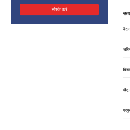
संपर्क करें
उत्
बैरल
अधिक
बिज
पीए
प्रम