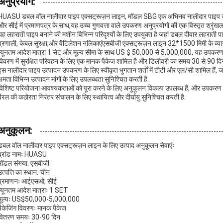
अनुप्रयोग:
HUASU डबल वॉल नालीदार पाइप एक्सट्रूज़न लाइन, मॉडल SBG एक अभिनव नालीदार पाइप उत्प
और सीई में प्रमाणपत्र के साथ,यह उच्च गुणवत्ता वाले उपकरण अनुप्रयोगों की एक विस्तृत श्रृंखल
यह लहराती पाइप बनाने की मशीन विभिन्न परिदृश्यों के लिए उपयुक्त है जहां डबल दीवार लहराती
प्रणाली, केबल सुरक्षा,और वेंटिलेशन नलिकाएंएसबीजी एक्सट्रूज़न लाइन 32*1500 मिमी के व्यास 
न्यूनतम आदेश मात्रा 1 सेट और मूल्य सीमा के साथ US $ 50,000 से 5,000,000, यह उपकरण वि
विवरण में सुरक्षित परिवहन के लिए एक मानक पैकेज शामिल है और डिलीवरी का समय 30 से 90 दि
इस नालीदार पाइप उत्पादन उपकरण के लिए स्वीकृत भुगतान शर्तों में टीटी और एल/सी शामिल हैं, जो 
क्षमता विभिन्न उत्पादन मांगों के लिए उपलब्धता सुनिश्चित करती है.
विशिष्ट परियोजना आवश्यकताओं को पूरा करने के लिए अनुकूलन विकल्प उपलब्ध हैं, और उपकरण
बैरल की कठोरता निरंतर संचालन के लिए स्थायित्व और दीर्घायु सुनिश्चित करती है.
अनुकूलन:
डबल वॉल नालीदार पाइप एक्सट्रूज़न लाइन के लिए उत्पाद अनुकूलन सेवाएंः
ब्रांड नामः HUASU
मॉडल संख्या: एसबीजी
उत्पत्ति का स्थान: चीन
प्रमाणनः आईएसओ, सीई
न्यूनतम आदेश मात्राः 1 SET
मूल्यः US$50,000-5,000,000
पैकेजिंग विवरणः मानक पैकेज
वितरण समयः 30-90 दिन