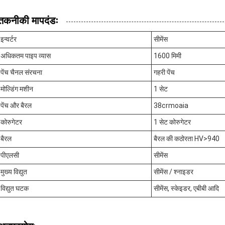
तकनीकी मापदंडः
इन्वर्टर
सीमेंस
अधिकतम पाइप व्यास
1600 मिमी
पेंच चैनल संरचना
गहरी पेंच
मोल्डिंग मशीन
1 सेट
पेंच और बैरल
38crmoaia
कोरुगेटर
1 सेट कोरुगेटर
बैरल
बैरल की कठोरता HV>940
पीएलसी
सीमेंस
मुख्य विद्युत
सीमेंस / श्नाइडर
विद्युत घटक
सीमेंस, स्केइडर, एबीबी आदि