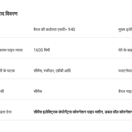
पाद विवरण
बैरल की कठोरता एचवी> 940
मुख्य इलेक
तम पाइप व्यास
1600 मिमी
घेरे के बा
ली के घटक
सीमेंस, स्कीडर, एबीबी आदि
पलटनेवा
लसी
सीमेंस
बैरल नाइ
ुखता देना
सीमेंस इलेक्ट्रिक कंपोनेंट्स कोरुगेशन पाइप मशीन
,
डबल वॉल कोरुगेश