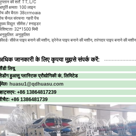
भुगतान की शर्तें: TT, L/C
आपूर्ति क्षमताः 100 लाइन
पेंच और बैरलः 38crmoaia
पेंच चैनल संरचनाः गहरी पेंच
मुख्य विद्युत: सीमेंस / श्नाइडर
विशिष्टताः 32*1500 मिमी
अनुकूलित: अनुकूलित
कीवर्डः सीवेज पाइप बनाने की मशीन, ड्रेनेज पाइप बनाने की मशीन, तरंगदार पाइप बनाने की मशी
अधिक जानकारी के लिए कृपया मुझसे संपर्क करें:
सैंडी लियू
शेडोंग हुआसु प्लास्टिक प्रौद्योगिकी कं, लिमिटेड
ईमेलः
huasu1@qdhuasu.com
व्हाट्सएप: +86 13864817239
वीचैटः +86 1386481739