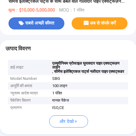
सीमेंस इलेक्ट्रिकल पार्ट्स के साथ डबल वॉल नालीदार पाइप एक्सट्रूज़न
लाइन
मूल्य：$10,000-5,000,000
MOQ：1 पंक्ति
सबसे अच्छी कीमत
अब से संपर्क करें
उत्पाद विवरण
एल्यूमीनियम प्रोफाइल घुमावदार पाइप एक्सट्रूज़न
हाई लाइट
लाइन
,
सीमेंस इलेक्ट्रिकल पार्ट्स नलीदार पाइप एक्सट्रूडर
Model Number
SBG
आपूर्ति की क्षमता
100 लाइन
न्यूनतम आदेश मात्रा
1 पंक्ति
पैकेजिंग विवरण
मानक पैकेज
प्रमाणन
ISO,CE
और देखो