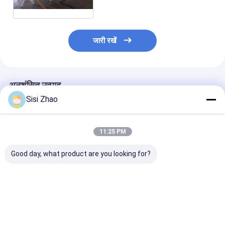
नालीदार पाइप एक्सट्रूज़न लाइन
जारी रखें
अनुशंसित उत्पाद
Sisi Zhao
11:25 PM
Good day, what product are you looking for?
चौकोर मुंह एचडीपीई प्लास्टिक
उच्च शक्ति विशेष प्रोफ़ाइल
विभेदित नालीदार पाइ
घुमावदार नलिका एक्सट्रूज़न
प्लास्टिक नालीदार पाइप
की मशीन उपकरण आपूर
लाइन विद्युत केबल सुरक्षा पाइप
उत्पादन लाइन भूमिगत सीवेज
ने वैश्विक डिजाइन संस
उत्पादन उपकरण
नाली पाइपलाइन एक्सट्रूज़न
साथ भागीदारी की
बनाने की मशीन
सबसे अच्छी कीमत
सबसे अच्छी कीमत
सबसे अच्छी 