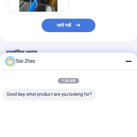
जारी रखें
अनुशंसित उत्पाद
Sisi Zhao
1:26 AM
Good day, what product are you looking for?
चौकोर मुंह एचडीपीई प्लास्टिक
उच्च शक्ति विशेष प्रोफ़ाइल
विभेदित नालीदार पाइ
घुमावदार नलिका एक्सट्रूज़न
प्लास्टिक नालीदार पाइप
की मशीन उपकरण आपूर
लाइन विद्युत केबल सुरक्षा पाइप
उत्पादन लाइन भूमिगत सीवेज
ने वैश्विक डिजाइन संस
उत्पादन उपकरण
नाली पाइपलाइन एक्सट्रूज़न
साथ भागीदारी की
बनाने की मशीन
सबसे अच्छी कीमत
सबसे अच्छी कीमत
सबसे अच्छी 