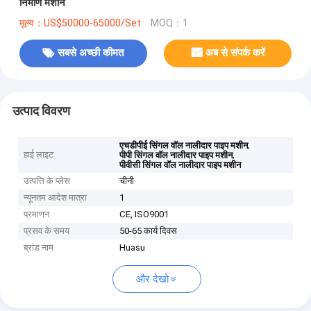
निर्माण मशीन
मूल्य：US$50000-65000/Set
MOQ：1
सबसे अच्छी कीमत
अब से संपर्क करें
उत्पाद विवरण
,
एचडीपीई सिंगल वॉल नालीदार पाइप मशीन
हाई लाइट
,
पीपी सिंगल वॉल नालीदार पाइप मशीन
पीवीसी सिंगल वॉल नालीदार पाइप मशीन
उत्पत्ति के प्लेस
चीनी
न्यूनतम आदेश मात्रा
1
प्रमाणन
CE, ISO9001
प्रसव के समय
50-65 कार्य दिवस
ब्रांड नाम
Huasu
और देखो