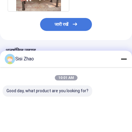
व्यास
जारी रखें
अनुशंसित उत्पाद
Sisi Zhao
10:01 AM
Good day, what product are you looking for?
प्लास्टिक नालीदार पाइप
60-2000 किग्रा/घंटा
32-1600 मिमी स्व
एक्सट्रूज़न लाइन जिसमें
क्षमता और 32-1600 मिमी
पीवीसी पाइप एक्सट्र
32-1600 मिमी पाइप व्यास
पाइप व्यास के साथ ऑनलाइन
लाइन सिमेंस पीएलसी
शामिल है, सीमेंस पीएलसी
बेलिंग के लिए अनुकूलन योग्य
के साथ डबल दीवार 
सिस्टम और उच्च-दक्षता
पीवीसी नालीदार पाइप विनिर्माण
पाइप उत्पादन के लिए
सबसे अच्छी कीमत
सबसे अच्छी कीमत
सबसे अच्छी 
शीतलन की विशेषता है
लाइन