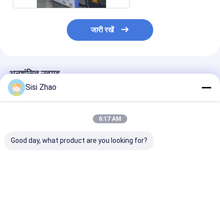
जारी रखें
अनुशंसित उत्पाद
Sisi Zhao
6:17 AM
Good day, what product are you looking for?
चौकोर मुंह एचडीपीई प्लास्टिक
उच्च शक्ति विशेष प्रोफ़ाइल
विभेदित नालीदार पाइ
घुमावदार नलिका एक्सट्रूज़न
प्लास्टिक नालीदार पाइप
की मशीन उपकरण आपूर
लाइन विद्युत केबल सुरक्षा पाइप
उत्पादन लाइन भूमिगत सीवेज
ने वैश्विक डिजाइन संस
उत्पादन उपकरण
नाली पाइपलाइन एक्सट्रूज़न
साथ भागीदारी की
बनाने की मशीन
सबसे अच्छी कीमत
सबसे अच्छी कीमत
सबसे अच्छी 