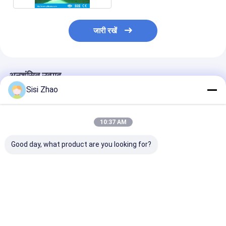
जारी रखें
अनुशंसित उत्पाद
Sisi Zhao
10:37 AM
Good day, what product are you looking for?
नगरपालिका इंजीनियरिंग डबल
32-1600mm पाइप व्यास
स्वचालित संचालन के
वॉल नालीदार पाइप
और 60-2000kg/h क्षमता
60-2000 किलोग्रा
एक्सट्रूज़न लाइन सीमेंस
के लिए SIEMENS मोटर के
क्षमता और 32-160
कॉन्टैक्टर के साथ उच्च
साथ डबल वॉल नालीदार पाइप
पाइप व्यास रेंज के 
उत्पादकता और 32-1600
एक्सट्रूज़न लाइन
वॉल नालीदार पाइप उ
सबसे अच्छी कीमत
सबसे अच्छी कीमत
सबसे अच्छी 
मिमी पाइप व्यास के लिए
लाइन