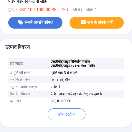
पाइप बाहर निकालना लाइन
मूल्य：USD 100-100000 SET PER
MOQ：पंक्ति 1
सबसे अच्छी कीमत
अब से संपर्क करें
उत्पाद विवरण
,
एचडीपीई पाइप विनिर्माण मशीन
हाई लाइट
एचडीपीई पाइप extruder मशीन
आपूर्ति की क्षमता
प्रति माह 3-6 लाइनें
उत्पत्ति के प्लेस
क़िंगदाओ, चीन
न्यूनतम आदेश मात्रा
पंक्ति 1
पैकेजिंग विवरण
पैकिंग ओशन परिवहन के लिए उपयुक्त है
प्रमाणन
CE, ISO9001
और देखो