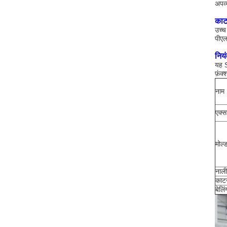
अपव्
काट
उच्च
पीएल
नियं
यह S
फ़ंक
नाम
एक्स
मोल्
नाली
काटन
बेलि