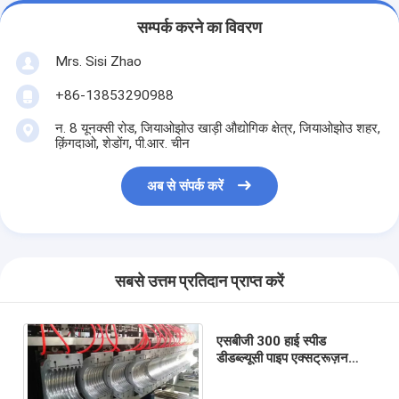
सम्पर्क करने का विवरण
Mrs. Sisi Zhao
+86-13853290988
न. 8 यूनक्सी रोड, जियाओझोउ खाड़ी औद्योगिक क्षेत्र, जियाओझोउ शहर,
क़िंगदाओ, शेडोंग, पी.आर. चीन
अब से संपर्क करें
सबसे उत्तम प्रतिदान प्राप्त करें
एसबीजी 300 हाई स्पीड
डीडब्ल्यूसी पाइप एक्सट्रूज़न
लाइन डबल वॉल नालीदार पाइप
एक्सट्रूडर