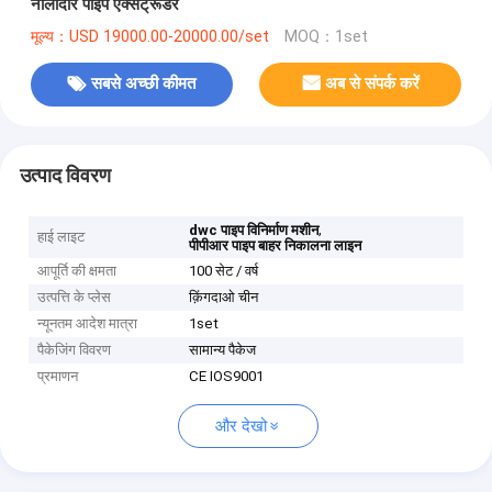
नालीदार पाइप एक्सट्रूडर
मूल्य：USD 19000.00-20000.00/set
MOQ：1set
सबसे अच्छी कीमत
अब से संपर्क करें
उत्पाद विवरण
,
dwc पाइप विनिर्माण मशीन
हाई लाइट
पीपीआर पाइप बाहर निकालना लाइन
आपूर्ति की क्षमता
100 सेट / वर्ष
उत्पत्ति के प्लेस
क़िंगदाओ चीन
न्यूनतम आदेश मात्रा
1set
पैकेजिंग विवरण
सामान्य पैकेज
प्रमाणन
CE IOS9001
और देखो