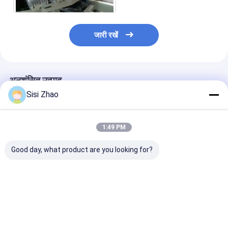
जारी रखें
अनुशंसित उत्पाद
Sisi Zhao
1:49 PM
Good day, what product are you looking for?
नगरपालिका इंजीनियरिंग डबल
32-1600mm पाइप व्यास
स्वचालित संचालन के
वॉल नालीदार पाइप
और 60-2000kg/h क्षमता
60-2000 किलोग्रा
एक्सट्रूज़न लाइन सीमेंस
के लिए SIEMENS मोटर के
क्षमता और 32-160
कॉन्टैक्टर के साथ उच्च
साथ डबल वॉल नालीदार पाइप
पाइप व्यास रेंज के 
उत्पादकता और 32-1600
एक्सट्रूज़न लाइन
वॉल नालीदार पाइप उ
सबसे अच्छी कीमत
सबसे अच्छी कीमत
सबसे अच्छी 
मिमी पाइप व्यास के लिए
लाइन