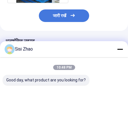
जारी रखें
अनुशंसित उत्पाद
Sisi Zhao
10:48 PM
Good day, what product are you looking for?
पीएलसी नियंत्रण सर्पिल पाइप
गैर धूल काटने प्लास्टिक पाइप
सेमी ऑटोमैटिक से फ
एक्सट्रूज़न लाइन जिसमें पीपी
उत्पादन एक्सट्रूज़न लाइन
ऑटोमैटिक विकल्प का
पाइप सामग्री और लगातार
पानी शीतलन प्रणाली के साथ
स्पाइरल पाइप इलेक्ट
पाइप के लिए 100 मीटर रोल
सुसज्जित समायोज्य प्रवाह
पाइप उपकरण औद्यो
वाइंडिंग मशीन शामिल है
बढ़ाने पाइप
अनुप्रयोगों और द्रव
सबसे अच्छी कीमत
सबसे अच्छी कीमत
सबसे अच्छी 
समाधानों के लिए