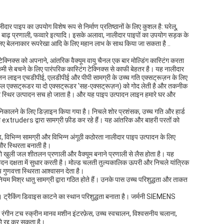
ार पाइप का उपयोग विशेष रूप से निर्माण प्रतिष्ठानों के लिए कुशल है: घरेलू,
वास, बाढ़ प्रणाली, फव्वारे इत्यादि। इसके अलावा, नालीदार पाइपों का उपयोग सड़क के
के लिए बेलनाकार रूपरेखा आदि के लिए महान लाभ के साथ किया जा सकता है ..
ट टेक्निक्स को अपनाने, आंतरिक वैक्यूम वायु चैनल एक बार मोल्डिंग कास्टिंग करता
कमी से बचने के लिए पारंपरिक कास्टिंग टेक्निक्स से काफी बेहतर है। यह नालीदार
रूज़न लाइन एचडीपीई, एलडीपीई और पीपी सामग्री के उच्च गति एक्सट्रूज़न के लिए
 एक्सट्रूडर या दो एक्सट्रूडर 'सह-एक्सट्रूज़न) को गोद लेती है और तकनीक
और स्थिर उत्पादन सच हो जाता है। और यह पाइप उत्पादन लाइन हमारे घर और
ी निकालने के लिए डिज़ाइन किया गया है। निचले शोर प्रशंसक, उच्च गति और हार्ड
extruders द्वारा सामग्री फ़ीड कर रहे हैं। यह आंतरिक और बाहरी परतों को
ड, विभिन्न सामग्री और विभिन्न अंगूठी कठोरता नालीदार पाइप उत्पादन के लिए
और स्थिरता बनाती है।
 जो खुली जल शीतलन प्रणाली और वैक्यूम बनाने प्रणाली से लैस होता है। यह
पादन दक्षता में सुधार करती है। मोल्ड चलती तुल्यकालिक ऊपरी और निचले यांत्रिक
गुणवत्ता स्थिरता आश्वासन देता है।
यम मिश्र धातु सामग्री द्वारा गठित होते हैं। उनके पास उच्च परिशुद्धता और ताकत
े। ट्रैकिंग डिवाइस काटने का स्थान परिशुद्धता बनाता है। जर्मनी SIEMENS
रंगीन टच स्क्रीन मानव मशीन इंटरफ़ेस, उच्च स्वचालन, विश्वसनीय चलाना,
 रद्द कर सकता है।