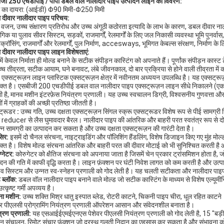
जी 250 एचडीपीई / पीपी डबल वॉल नालीदार पाइप उत्पादन लाइन का विवरण:
स का दायरा: (आईडी) Φ90 मिमी-Φ250 मिमी
दीवार नालीदार पाइप परिचय:
े वजन, उच्च संक्षारण प्रतिरोध और उच्च अंगूठी कठोरता इत्यादि के लाभ के कारण, डबल दीवार नालीद
गिक या पुलाव सीवर सिस्टम, सड़कों, राजमार्गों, रेलमार्गों के लिए जल निकासी व्यवस्था भूमि पुनर्
क्रॉसिंग, राजमार्गों और रेलमार्गों, पुल निर्माण, accesways, भूमिगत केबल्स संरक्षण, निर्माण 
दीवार नालीदार पाइप लाइन विशेषताएं:
ें केवल निर्माता ही मोल्ड बनाने के सटीक संपीड़न कास्टिंग को अपनाते हैं। पूर्णांक संपीड़न कास्
उच्च तीव्रता, सटीक आयाम, घने बनावट, लंबे जीवनकाल, दो बार प्रक्रिया से होने वाली तीव्रता में 
 एक्सट्रूज़न लाइन प्लास्टिक एक्सट्रूज़न क्षेत्र में नवीनतम अध्ययन उपलब्धि है। यह एक्सट्
क्त है। एसबीजी 200 एचडीपीई डबल वाल नालीदार पाइप एक्सट्रूज़न लाइन सीधे निकालने (एकल
ी है, मानव मशीन इंटरफ़ेस नियंत्रण प्रणाली। यह उच्च स्वचालन डिग्री, विश्वसनीय गुणवत्ता 
ों में ग्राहकों की अच्छी प्रतिष्ठा जीतती है।
ट्रूडर
:
उच्च गति, उच्च दक्षता एक्सट्रूज़न सिंगल स्क्रू एक्सट्रूडर विशेष रूप से पीई सामग्र
 reducer से लैस घुमावदार बैरल। नालीदार पाइप की आंतरिक और बाहरी परत स्वतंत्र रूप से दो 
न्न सामग्री का उत्पादन कर सकता है और उच्च दक्षता एक्सट्रूज़न की गारंटी देता है।
सिर:
इसमें दो चैनल संरचना, नाइट्राइडिंग और पॉलिशिंग हैंडलिंग, विशेष डिजाइन किए गए मुंह मोल्
क्त है। विशेष मोल्ड संरचना आंतरिक और बाहरी परत की दीवार मोटाई को भी सुनिश्चित करती है 
्नेटर:
कोरुगेटर को क्षैतिज संरचना को अपनाया जाता है जिसमें चेन प्रकार ट्रांसमिशन होता है,
ादन की गति में काफी वृद्धि करता है। लाइन फ़ंक्शन पर घंटी निवेश लागत को कम करती है और उत्
इव सिस्टम और उन्नत स्व-स्नेहन प्रणाली को गोद लेती है। यह चलती सटीकता और नालीदार पाइप 
ड ब्लॉक:
डबल वॉल नालीदार पाइप बनाने वाले मोल्ड जो सटीक कास्टिंग के माध्यम से विशेष एल्यूमीनि
्कृष्ट गर्मी अपव्यय है।
ा मशीन:
उच्च शक्ति मिश्र धातु इस्पात ब्लेड, रोटरी काटने, चिकनी पाइप चीरा, धूल रहित काटन
वर पीएलसी प्रोग्रामिंग नियंत्रण प्रणाली ऑपरेशन आसान और संवेदनशील बनाता है।
त्रण प्रणाली:
यह एसआईईएमईएनएस पेशेवर पीएलसी नियंत्रण प्रणाली को गोद लेती है, 15 "बड़ी 
 संचालन, रिमोट संचार फ़ंक्शन जो दूरस्थ गलती निदान का एहसास कर सकता है और संभावना को