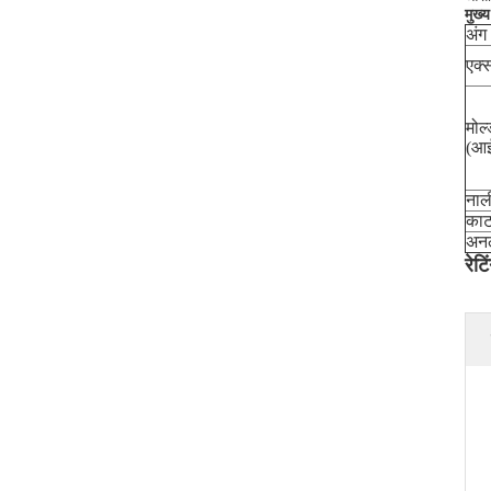
मुख्
अंग
एक्
मोल
(आई
नाल
काट
अनल
रेट