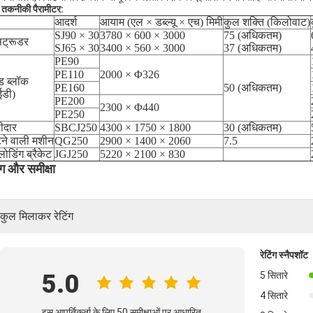
य तकनीकी पैरामीटर:
आदर्श
आयाम (एल × डब्ल्यू × एच) मिमी
कुल शक्ति (किलोवाट)
SJ90 × 30
3780 × 600 × 3000
75 (अधिकतम)
सट्रूडर
SJ65 × 30
3400 × 560 × 3000
37 (अधिकतम)
PE90
PE110
2000 × Φ326
्ड ब्लॉक
PE160
50 (अधिकतम)
डी)
PE200
2300 × Φ440
PE250
ीदार
SBCJ250
4300 × 1750 × 1800
30 (अधिकतम)
ने वाली मशीन
QG250
2900 × 1400 × 2060
7.5
ोडिंग ब्रैकेट
JGJ250
5220 × 2100 × 830
िंग और समीक्षा
कुल मिलाकर रेटिंग
रेटिंग स्नैपशॉट
5.0
5 सितारे
4 सितारे
इस आपूर्तिकर्ता के लिए 50 समीक्षाओं पर आधारित