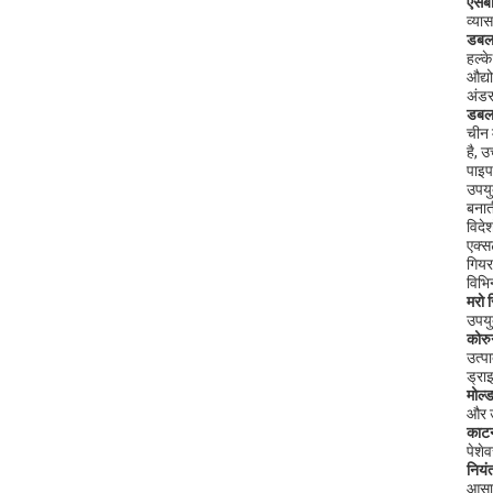
एसबी
व्या
डबल 
हल्क
औद्यो
अंडर
डबल 
चीन म
है, 
पाइप
उपयु
बनात
विदेश
एक्स
गियर
विभि
मरो 
उपयु
कोरुग
उत्प
ड्रा
मोल्
और उत
काटन
पेशे
नियं
आसान