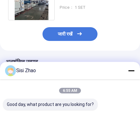
वॉल नालीदार पाइप एक्सट्रूज़न लाइन
Price： 1 SET
जारी रखें
अनुशंसित उत्पाद
Sisi Zhao
6:55 AM
Good day, what product are you looking for?
चौकोर मुंह एचडीपीई प्लास्टिक
उच्च शक्ति विशेष प्रोफ़ाइल
विभेदित नालीदार पाइ
घुमावदार नलिका एक्सट्रूज़न
प्लास्टिक नालीदार पाइप
की मशीन उपकरण आपूर
लाइन विद्युत केबल सुरक्षा पाइप
उत्पादन लाइन भूमिगत सीवेज
ने वैश्विक डिजाइन संस
उत्पादन उपकरण
नाली पाइपलाइन एक्सट्रूज़न
साथ भागीदारी की