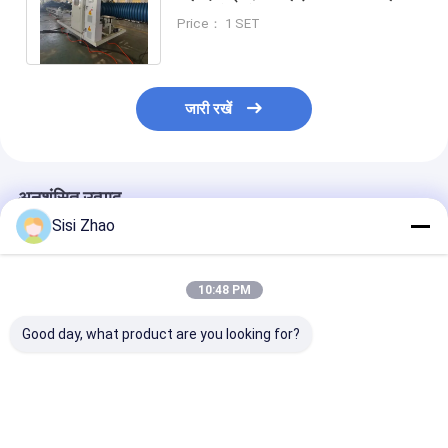
विस्तार मोड और 100-2000 Kg/h
Price： 1 SET
आउटपुट के साथ
जारी रखें
अनुशंसित उत्पाद
Sisi Zhao
10:48 PM
Good day, what product are you looking for?
चौकोर मुंह एचडीपीई प्लास्टिक
उच्च शक्ति विशेष प्रोफ़ाइल
विभेदित नालीदार पाइ
घुमावदार नलिका एक्सट्रूज़न
प्लास्टिक नालीदार पाइप
की मशीन उपकरण आपूर
लाइन विद्युत केबल सुरक्षा पाइप
उत्पादन लाइन भूमिगत सीवेज
ने वैश्विक डिजाइन संस
उत्पादन उपकरण
नाली पाइपलाइन एक्सट्रूज़न
साथ भागीदारी की