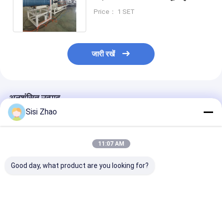
वॉल नालीदार पाइप एक्सट्रूज़न लाइन
Price： 1 SET
जारी रखें
अनुशंसित उत्पाद
Sisi Zhao
11:07 AM
Good day, what product are you looking for?
चौकोर मुंह एचडीपीई प्लास्टिक
उच्च शक्ति विशेष प्रोफ़ाइल
विभेदित नालीदार पाइ
घुमावदार नलिका एक्सट्रूज़न
प्लास्टिक नालीदार पाइप
की मशीन उपकरण आपूर
लाइन विद्युत केबल सुरक्षा पाइप
उत्पादन लाइन भूमिगत सीवेज
ने वैश्विक डिजाइन संस
उत्पादन उपकरण
नाली पाइपलाइन एक्सट्रूज़न
साथ भागीदारी की